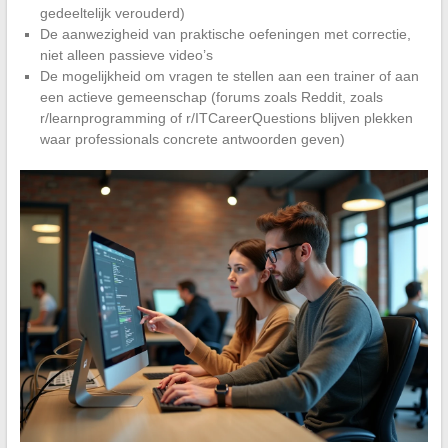
gedeeltelijk verouderd)
De aanwezigheid van praktische oefeningen met correctie,
niet alleen passieve video’s
De mogelijkheid om vragen te stellen aan een trainer of aan
een actieve gemeenschap (forums zoals Reddit, zoals
r/learnprogramming of r/ITCareerQuestions blijven plekken
waar professionals concrete antwoorden geven)