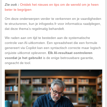
Zie ook :
Ontdek het nieuws en tips om de wereld om je heen
beter te begrijpen
Om deze onderwerpen verder te verkennen en je vaardigheden
te structureren, kun je infogeeks.fr voor informatica raadplegen,
dat deze thema’s regelmatig behandelt.
We raden aan om tijd te besteden aan de systematische
controle van AI-uitkomsten. Een spreadsheet die een formule
genereert via Copilot kan een syntactisch correcte maar logisch
onjuiste uitkomst opleveren.
Elk AI-resultaat controleren
voordat je het gebruikt
is de enige betrouwbare garantie,
ongeacht de tool.