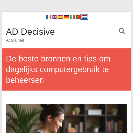
AD Decisive
Actualiteit
De beste bronnen en tips om
dagelijks computergebruik te
beheersen