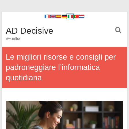
AD Decisive
Attualità
Le migliori risorse e consigli per
padroneggiare l’informatica
quotidiana