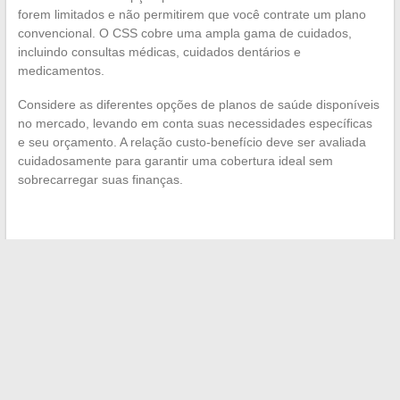
forem limitados e não permitirem que você contrate um plano
convencional. O CSS cobre uma ampla gama de cuidados,
incluindo consultas médicas, cuidados dentários e
medicamentos.
Considere as diferentes opções de planos de saúde disponíveis
no mercado, levando em conta suas necessidades específicas
e seu orçamento. A relação custo-benefício deve ser avaliada
cuidadosamente para garantir uma cobertura ideal sem
sobrecarregar suas finanças.
←
Otimização do espaço interno: como um sofá-cama pode
fazer a diferença
Como identificar o proprietário de um número desconhecido
de forma eficaz
→
Search