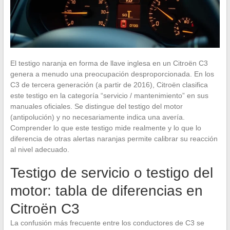
El testigo naranja en forma de llave inglesa en un Citroën C3
genera a menudo una preocupación desproporcionada. En los
C3 de tercera generación (a partir de 2016), Citroën clasifica
este testigo en la categoría “servicio / mantenimiento” en sus
manuales oficiales. Se distingue del testigo del motor
(antipolución) y no necesariamente indica una avería.
Comprender lo que este testigo mide realmente y lo que lo
diferencia de otras alertas naranjas permite calibrar su reacción
al nivel adecuado.
Testigo de servicio o testigo del
motor: tabla de diferencias en
Citroën C3
La confusión más frecuente entre los conductores de C3 se