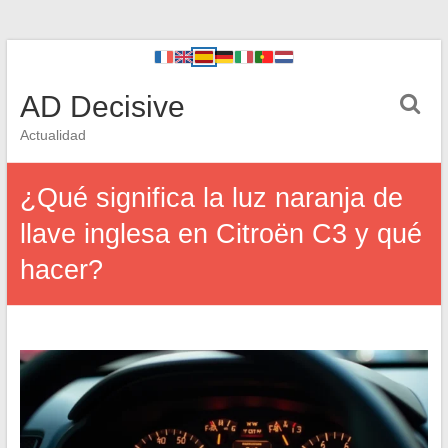
AD Decisive
Actualidad
¿Qué significa la luz naranja de
llave inglesa en Citroën C3 y qué
hacer?