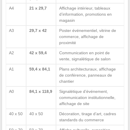
A4
21 x 29,7
Affichage intérieur, tableaux
d’information, promotions en
magasin
A3
29,7 x 42
Poster événementiel, vitrine de
commerce, affichage de
proximité
A2
42 x 59,4
Communication en point de
vente, signalétique de salon
A1
59,4 x 84,1
Plans architecturaux, affichage
de conférence, panneaux de
chantier
A0
84,1 x 118,9
Signalétique d’événement,
communication institutionnelle,
affichage de site
40 x 50
40 x 50
Décoration, tirage d’art, cadres
standards du commerce
50 x 70
50 x 70
Affiche culturelle, exposition,