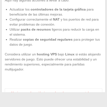
Aquí hay algunas acciones a llevar a cabo:
Actualizar los
controladores de la tarjeta gráfica
para
beneficiarte de las últimas mejoras.
Configurar correctamente el
NAT
y los puertos de red para
evitar problemas de conexión.
Utilizar
packs de recursos
ligeros para reducir la carga en
el sistema.
Realizar
copias de seguridad regulares
para proteger tus
datos de juego.
Considera utilizar un
hosting VPS
bajo
Linux
si estás alojando
servidores de juego. Esto puede ofrecer una estabilidad y un
rendimiento superiores, especialmente para partidas
multijugador.
←
Hacia una educación innovadora: los nuevos portales
digitales que revolucionan el aprendizaje