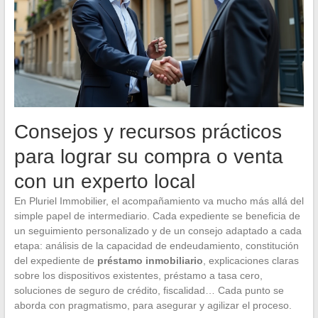
Consejos y recursos prácticos
para lograr su compra o venta
con un experto local
En Pluriel Immobilier, el acompañamiento va mucho más allá del
simple papel de intermediario. Cada expediente se beneficia de
un seguimiento personalizado y de un consejo adaptado a cada
etapa: análisis de la capacidad de endeudamiento, constitución
del expediente de
préstamo inmobiliario
, explicaciones claras
sobre los dispositivos existentes, préstamo a tasa cero,
soluciones de seguro de crédito, fiscalidad… Cada punto se
aborda con pragmatismo, para asegurar y agilizar el proceso.